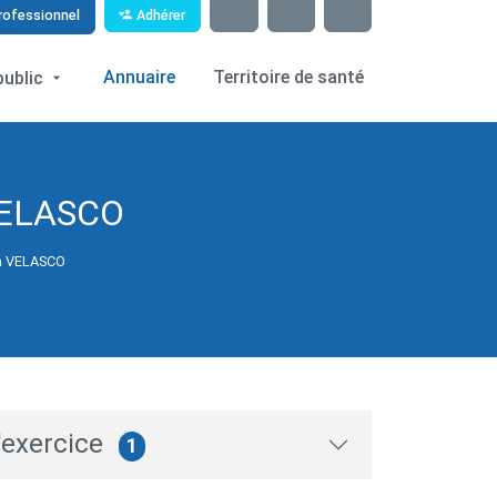
Adhérer
rofessionnel
Annuaire
Territoire de santé
public
VELASCO
sa VELASCO
'exercice
1