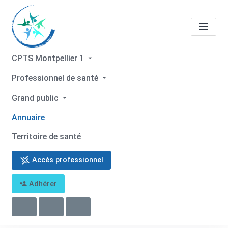
CPTS Montpellier 1
Tous les professionnels de
Professionnel de santé
santé
Astrid COYE DE
Grand public
BRUNÉLIS
Annuaire
Accueil
Tous les professionnels de santé
Territoire de santé
Tous les professionnels de santé
Astrid COYE DE BRUNÉLIS
Accès professionnel
Adhérer
Retour